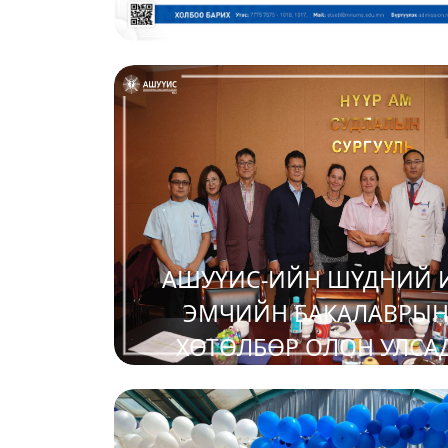
2025-05-08
АШУҮИС-ИЙН ШҮДНИЙ 
ЭМЧИЙН БАКАЛАВРЫ
ХӨТӨЛБӨР ОЛОН УЛСА
МАГАДЛАН ИТГЭМЖЛЭГД
2025-05-08