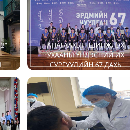
СУРГАЛТ ЗОХИОН БАЙГУУЛЛ
2"
АНАГААХЫН ШИНЖЛЭХ
УХААНЫ ҮНДЭСНИЙ ИХ
Ы
СУРГУУЛИЙН 67 ДАХЬ
РГА
УДААГИЙН ЭРДМИЙН ЧУУЛГ
2025-04-24
ЛЛОО
АМЖИЛТТАЙ ЗОХИОН
БАЙГУУЛАГДЛАА.