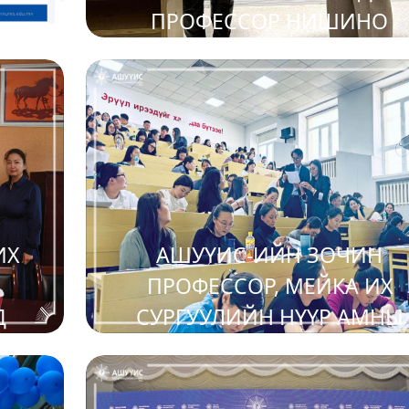
ПРОФЕССОР НИШИНО
МИЗУХО НАСС-ИЙН НҮҮР
2025-05-08
АМНЫ ЭРҮҮЛ АХУЙН АНГИ
ОЮУТНУУДАД СУРГАЛТ,
УУЛЗАЛТ ЗОХИОН БАЙГУУЛЛ
ИХ
АШУҮИС-ИЙН ЗОЧИН
Н
ПРОФЕССОР, МЕЙКА ИХ
Д
СУРГУУЛИЙН НҮҮР АМНЫ
ЛЭЭ
ГАЖИГ ЗАСЛЫН ТЭНХИМИЙ
2025-04-28
ПРОФЕССОР НАОТО СУДА