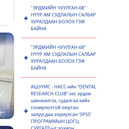
L
"ЭРДМИЙН ЧУУЛГАН-68"
НҮҮР АМ СУДЛАЛЫН САЛБАР
ХУРАЛДААН БОЛОХ ГЭЖ
БАЙНА
аа
МЫН
"ЭРДМИЙН ЧУУЛГАН-68"
НҮҮР АМ СУДЛАЛЫН САЛБАР
ХУРАЛДААН БОЛОХ ГЭЖ
БАЙНА
АШУҮИС - НАСС-ийн “DENTAL
С-
RESEARCH CLUB”-ээс эрдэм
шинжилгээ, судалгаа хийх
сонирхолтой оюутан
Й”
залуусдаа зориулсан ‘SPSS’
ПРОГРАММЫН ЦОГЦ
СУРГАЛТ-ыг зохион