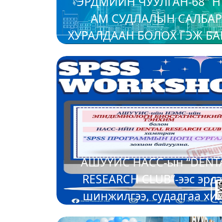
"ЭРДМИЙН ЧУУЛГАН-68" Н
АМ СУДЛАЛЫН САЛБА
ХУРАЛДААН БОЛОХ ГЭЖ Б
2025-11-17
АШУҮИС НАСС-ын “DENT
RESEARCH CLUB”-ээс эрд
шинжилгээ, судалгаа хи
сонирхолтой оюутан залуу