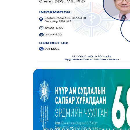
АШУҮИС-ийн зочин профес
Тайпэй анагаах ухааны 
сургуулийн, Нүүр ам судл
сургуулийн захирал, хүнд
2026-03-24
профессор Жонсон Шин-Ч
Ченг багш үзлэг зөвлөгөө
сургалт хийж байна.