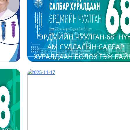
сор,
"ЭРДМИЙН ЧУУЛГАН-68" НҮ
их
АМ СУДЛАЛЫН САЛБАР
алын
ХУРАЛДААН БОЛОХ ГЭЖ БАЙ
эт
2025-11-17
унг
 мөн