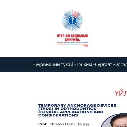
Нүүр
Бидний тухай
Тэнхим
Сургалт
Элсэ
ҮЙ
2026-04-13