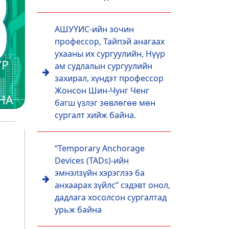
АШУҮИС-ийн зочин
профессор, Тайпэй анагаах
ухааны их сургуулийн, Нүүр
ҮР
ам судлалын сургуулийн
захирал, хүндэт профессор
Жонсон Шин-Чунг Ченг
НА
багш үзлэг зөвлөгөө мөн
сургалт хийж байна.
“Temporary Anchorage
Devices (TADs)-ийн
эмнэлзүйн хэрэглээ ба
анхаарах зүйлс” сэдэвт онол,
дадлага хосолсон сургалтад
урьж байна