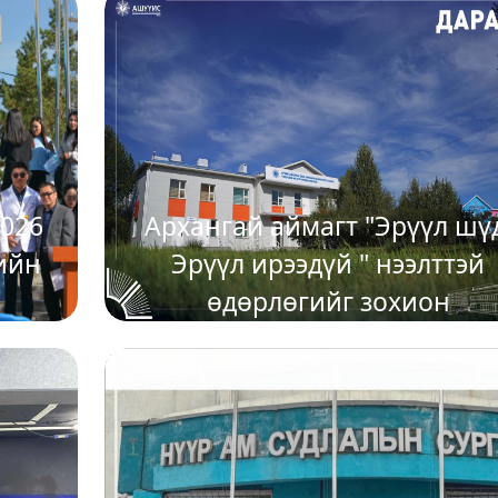
2025-09-10
ММЫН
н
026
Архангай аймагт "Эрүүл шү
ийн
Эрүүл ирээдүй " нээлттэй
өдөрлөгийг зохион
байгуулагдлаа
2025-05-19