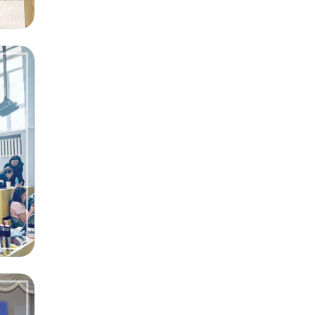
ЙН
АА
Н