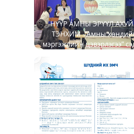
НҮҮР АМНЫ ЭРҮҮЛ АХУ
ТЭНХИМ -“Амны хөндий
мэргэжлийн цэвэрлэгээ” сэ
сургалтыг амжилттай зох
2025-05-08
байгууллаа.
ШҮДНИЙ ИХ ЭМЧ МЭРГЭЖ
СУРАЛЦАХЫГ УРЬЖ БАЙН