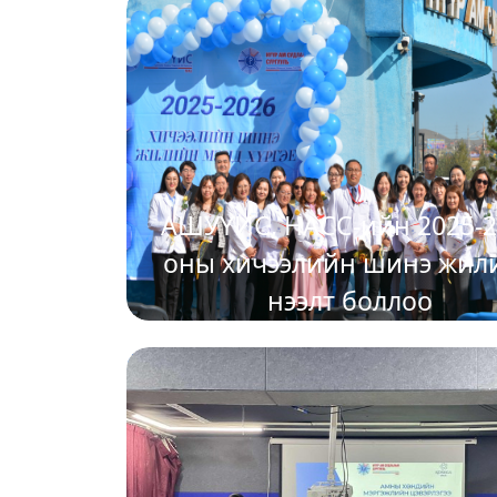
2025-11-13
зориулсан ‘SPSS’ ПРОГРА
ЦОГЦ СУРГАЛТ-ыг зохио
байгуулах гэж байна.
АШУҮИС, НАСС-ийн 2025-2
оны хичээлийн шинэ жил
нээлт боллоо
2025-09-01