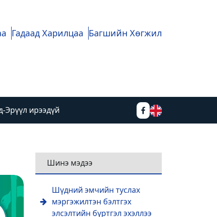
аа
Гадаад Харилцаа
Багшийн Хөгжил
д-Эрүүл ирээдүй
Шинэ мэдээ
Шүдний эмчийн туслах
мэргэжилтэн бэлтгэх
элсэлтийн бүртгэл эхэллээ