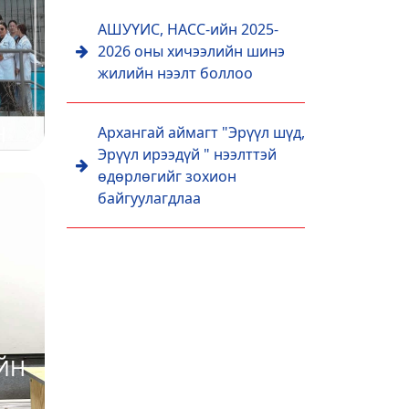
АШУҮИС, НАСС-ийн 2025-
2026 оны хичээлийн шинэ
жилийн нээлт боллоо
Н
Архангай аймагт "Эрүүл шүд,
Эрүүл ирээдүй " нээлттэй
Н
өдөрлөгийг зохион
Т
байгуулагдлаа
ЙН