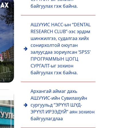
байгуулах гэж байна.
АШУҮИС НАСС-ын “DENTAL
RESEARCH CLUB”-ээс эрдэм
шинжилгээ, судалгаа хийх
сонирхолтой оюутан
залуусдаа зориулсан ‘SPSS’
д,
ПРОГРАММЫН ЦОГЦ
СУРГАЛТ-ыг зохион
байгуулах гэж байна.
Архангай аймаг дахь
АШУҮИС-ийн Сувилахуйн
сургуульд “ЭРҮҮЛ ШҮД-
ЭРҮҮЛ ИРЭЭДҮЙ” аян зохион
байгуулагдлаа