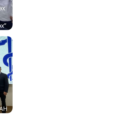
эх
х”
АН