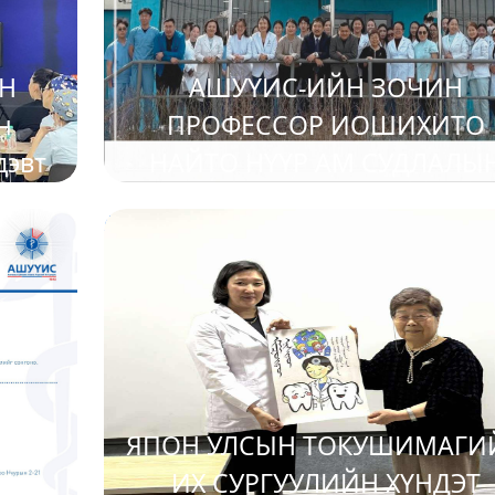
ЙН
АШУҮИС-ИЙН ЗОЧИН
н
ПРОФЕССОР ИОШИХИТО
дэвт
НАЙТО НҮҮР АМ СУДЛАЛЫ
ион
СУРГУУЛИЙН ТӨГСӨЛТИЙ
2025-05-08
ДАРААХ ЭМЧ НАРТ СУРГАЛ
ЗОХИОН БАЙГУУЛЛАА
ЛЭЭР
ЯПОН УЛСЫН ТОКУШИМАГИ
А.
ИХ СУРГУУЛИЙН ХҮНДЭТ