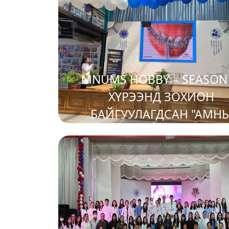
MNUMS HOBBY – SEASON 
ХҮРЭЭНД ЗОХИОН
БАЙГУУЛАГДСАН "АМН
ХӨНДИЙН ЭРҮҮЛ АХУЙ " А
2025-04-24
ХЭМЖЭЭ АМЖИЛТТАЙ БО