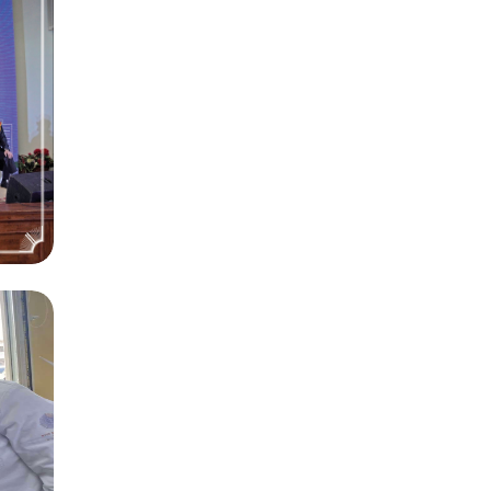
АА
АН