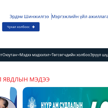
Эрдэм Шинжилгээ
Мэргэжлийн үйл ажиллаг
Чухал холбоос
лт
Оюутан
Мэдээ мэдээлэл
Төгсөгчдийн холбоо
Эрүүл шү
Л ЯВДЛЫН МЭДЭЭ
2026-03-24