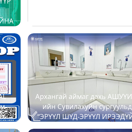
ҮҮР
АШУҮИС - НАСС-ийн “DENTA
Р
RESEARCH CLUB”-ээс эрдэм
АЙНА
шинжилгээ, судалгаа хийх
сонирхолтой оюутан залуусд
2025-11-13
зориулсан ‘SPSS’ ПРОГРАМ
ЦОГЦ СУРГАЛТ-ыг зохион
байгуулах гэж байна.
AL
Архангай аймаг дахь АШУҮИ
эм
ийн Сувилахуйн сургуульд
йх
“ЭРҮҮЛ ШҮД-ЭРҮҮЛ ИРЭЭДҮ
сдаа
аян зохион байгуулагдлаа