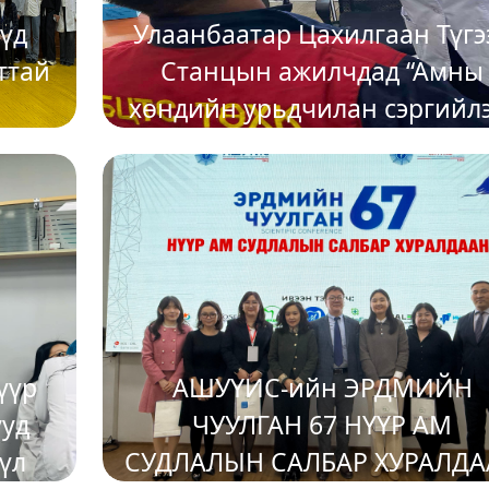
шүд
Улаанбаатар Цахилгаан Түгэ
ттай
Станцын ажилчдад “Амны
хөндийн урьдчилан сэргийлэ
үзлэг зохион байгууллаа.
2025-04-17
үүр
АШУҮИС-ийн ЭРДМИЙН
ууд
ЧУУЛГАН 67 НҮҮР АМ
үл
СУДЛАЛЫН САЛБАР ХУРАЛДА