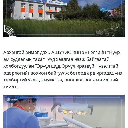
Архангай аймаг дахь АШУҮИС-ийн эмнэлгийн "Нүүр
ам судлалын тасаг" үүд хаалгаа нээж байгаатай
холбогдуулан "Эрүүл шүд, Эрүүл ирээдүй " нээлттэй
өдөрлөгийг зохион байгуулж бөгөөд ард иргэдэд үнэ
төлбөргүй үзлэг, эмчилгээ, оношилгоог амжилттай
хийлээ.