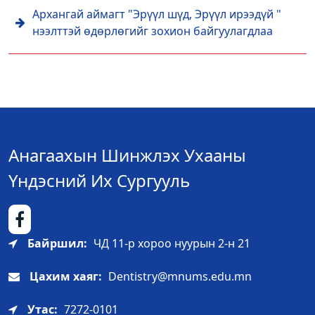
Архангай аймагт "Эрүүл шүд, Эрүүл ирээдүй "
нээлттэй өдөрлөгийг зохион байгуулагдлаа
Анагаахын Шинжлэх Ухааны
Үндэсний Их Сургууль
Байршил:
ЧД 11-р хороо нуурын 2-н 21
Цахим хаяг:
Dentistry@mnums.edu.mn
Утас:
7272-0101