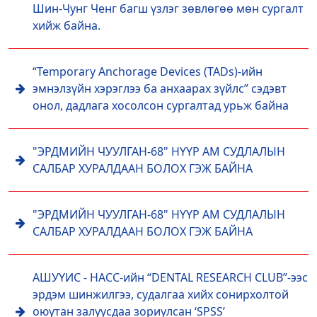
Шин-Чунг Ченг багш үзлэг зөвлөгөө мөн сургалт
хийж байна.
“Temporary Anchorage Devices (TADs)-ийн
эмнэлзүйн хэрэглээ ба анхаарах зүйлс” сэдэвт
онол, дадлага хосолсон сургалтад урьж байна
"ЭРДМИЙН ЧУУЛГАН-68" НҮҮР АМ СУДЛАЛЫН
САЛБАР ХУРАЛДААН БОЛОХ ГЭЖ БАЙНА
"ЭРДМИЙН ЧУУЛГАН-68" НҮҮР АМ СУДЛАЛЫН
САЛБАР ХУРАЛДААН БОЛОХ ГЭЖ БАЙНА
АШУҮИС - НАСС-ийн “DENTAL RESEARCH CLUB”-ээс
эрдэм шинжилгээ, судалгаа хийх сонирхолтой
оюутан залуусдаа зориулсан ‘SPSS’