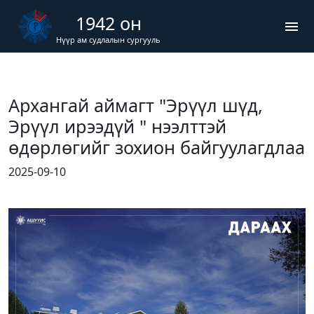
1942 он
menu
Нүүр ам судлалын сургууль
Архангай аймагт "Эрүүл шүд,
Эрүүл ирээдүй " нээлттэй
өдөрлөгийг зохион байгуулагдлаа
2025-09-10