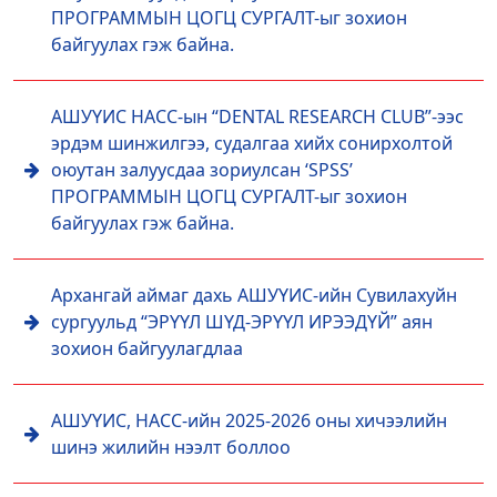
ПРОГРАММЫН ЦОГЦ СУРГАЛТ-ыг зохион
байгуулах гэж байна.
АШУҮИС НАСС-ын “DENTAL RESEARCH CLUB”-ээс
эрдэм шинжилгээ, судалгаа хийх сонирхолтой
оюутан залуусдаа зориулсан ‘SPSS’
ПРОГРАММЫН ЦОГЦ СУРГАЛТ-ыг зохион
байгуулах гэж байна.
Архангай аймаг дахь АШУҮИС-ийн Сувилахуйн
сургуульд “ЭРҮҮЛ ШҮД-ЭРҮҮЛ ИРЭЭДҮЙ” аян
зохион байгуулагдлаа
АШУҮИС, НАСС-ийн 2025-2026 оны хичээлийн
шинэ жилийн нээлт боллоо