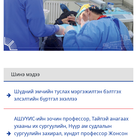
Шинэ мэдээ
Шүдний эмчийн туслах мэргэжилтэн бэлтгэх
элсэлтийн бүртгэл эхэллээ
АШУҮИС-ийн зочин профессор, Тайпэй анагаах
ухааны их сургуулийн, Нүүр ам судлалын
сургуулийн захирал, хүндэт профессор Жонсон