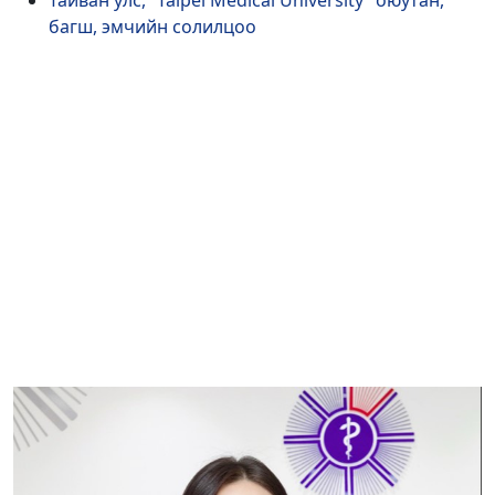
багш, эмчийн солилцоо