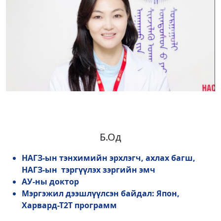
Б.Од
НАГЗ-ын тэнхимийн эрхлэгч, ахлах багш,
НАГЗ-ын тэргүүлэх зэргийн эмч
АУ-ны доктор
Мэргэжил дээшлүүлсэн байдал: Япон,
Харвард-Т2Т программ