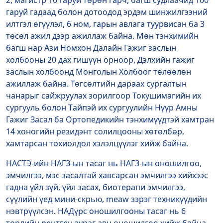
гаруй гадаад болон дотоодод эрдэм шинжилгээний
илтгэл өгүүлэл, 6 ном, гарын авлага туурвисан ба 3
төсөл ажил дээр ажиллаж байна. Мөн тэнхимийн
багш нар Ази Номхон Далайн Гажиг заслын
холбооны 20 дах гишүүн орноор, Дэлхийн гажиг
заслын холбоонд Монголын Холбоог төлөөлөн
ажиллаж байна. Төгсөлтийн дараах сургалтын
чанарыг сайжруулах зорилгоор Токушимагийн их
сургууль болон Tайпэй их сургуулийн Нүүр Амны
Гажиг Засал ба Ортопедикийн тэнхимүүдтэй хамтран
14 хоногийн резидэнт солилцооны хөтөлбөр,
хамтарсан тохиолдол хэлэлцүүлэг хийж байна.
НАСТЭ-ийн НАГЗ-ын тасаг нь НАГЗ-ын оношилгоо,
эмчилгээ, мэс засалтай хавсарсан эмчилгээ хийхээс
гадна үйл зүй, үйл засах, биотерапи эмчилгээ,
сүүлийн үед мини-скрью, meaw зэрэг техникүүдийн
нэвтрүүлсэн. НАДүрс оношилгооны тасаг нь 6
төрлийн рентген зураг авч оношилгоо хийж байна.