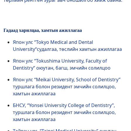
Гадаад харилцаа, хамтын ажиллагаа
Япон улс “Tokyo Medical and Dental
University“судалгаа, төслийн хамтын ажиллагаа
Япон улс “Tokushima University, Faculty of
Dentistry“ оюутан, багш, эмчийн солилцоо
Япон улс “Meikai University, School of Dentistry”
туршлага болон резидент эмчийн солилцоо,
хамтын ажиллагаа
БНСУ, “Yonsei University College of Dentistry”,
туршлага болон резидент эмчийн солилцоо,
хамтын ажиллагаа
Тайван улс, “Taipei Medical University” оюутан,