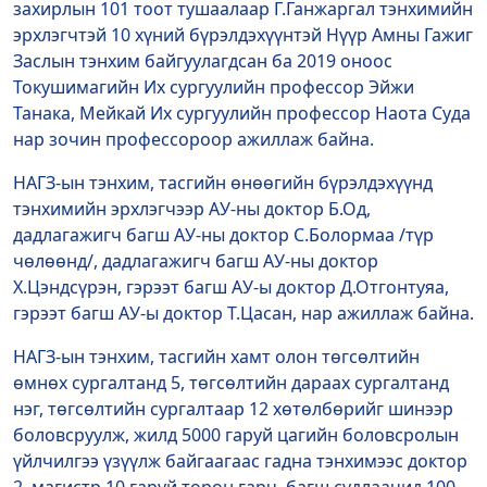
захирлын 101 тоот тушаалаар Г.Ганжаргал тэнхимийн
эрхлэгчтэй 10 хүний бүрэлдэхүүнтэй Нүүр Амны Гажиг
Заслын тэнхим байгуулагдсан ба 2019 оноос
Токушимагийн Их сургуулийн профессор Эйжи
Танака, Мейкай Их сургуулийн профессор Наота Суда
нар зочин профессороор ажиллаж байна.
НАГЗ-ын тэнхим, тасгийн өнөөгийн бүрэлдэхүүнд
тэнхимийн эрхлэгчээр АУ-ны доктор Б.Од,
дадлагажигч багш АУ-ны доктор С.Болормаа /түр
чөлөөнд/, дадлагажигч багш АУ-ны доктор
Х.Цэндсүрэн, гэрээт багш АУ-ы доктор Д.Отгонтуяа,
гэрээт багш АУ-ы доктор Т.Цасан, нар ажиллаж байна.
НАГЗ-ын тэнхим, тасгийн хамт олон төгсөлтийн
өмнөх сургалтанд 5, төгсөлтийн дараах сургалтанд
нэг, төгсөлтийн сургалтаар 12 хөтөлбөрийг шинээр
боловсруулж, жилд 5000 гаруй цагийн боловсролын
үйлчилгээ үзүүлж байгаагаас гадна тэнхимээс доктор
2, магистр 10 гаруй төрөн гарч, багш судлаачид 100