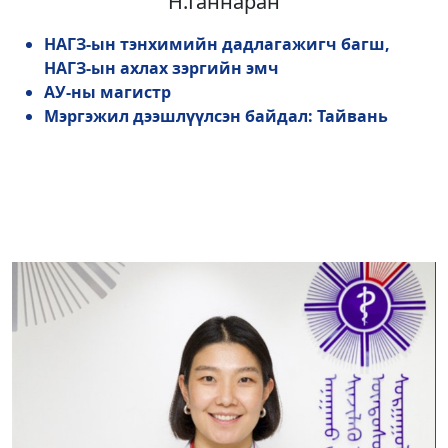
Н.Ганнаран
НАГЗ-ын тэнхимийн дадлагажигч багш,
НАГЗ-ын ахлах зэргийн эмч
АУ-ны магистр
Мэргэжил дээшлүүлсэн байдал: Тайвань