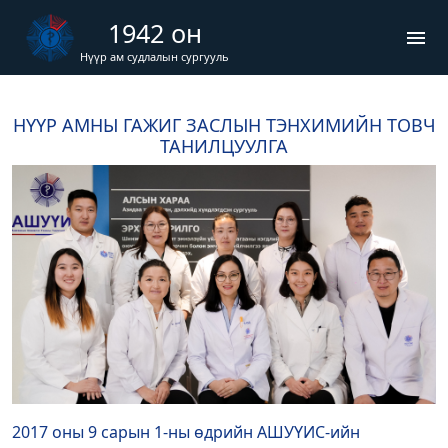
1942 он
menu
Нүүр ам судлалын сургууль
НҮҮР АМНЫ ГАЖИГ ЗАСЛЫН ТЭНХИМИЙН ТОВЧ
ТАНИЛЦУУЛГА
2017 оны 9 сарын 1-ны өдрийн АШУҮИС-ийн