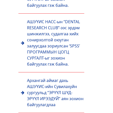
байгуулах гэж байна.
АШУҮИС НАСС-ын “DENTAL
RESEARCH CLUB”-ээс эрдэм
шинжилгээ, судалгаа хийх
сонирхолтой оюутан
залуусдаа зориулсан ‘SPSS’
ПРОГРАММЫН ЦОГЦ
СУРГАЛТ-ыг зохион
байгуулах гэж байна.
Архангай аймаг дахь
АШУҮИС-ийн Сувилахуйн
сургуульд “ЭРҮҮЛ ШҮД-
ЭРҮҮЛ ИРЭЭДҮЙ” аян зохион
байгуулагдлаа