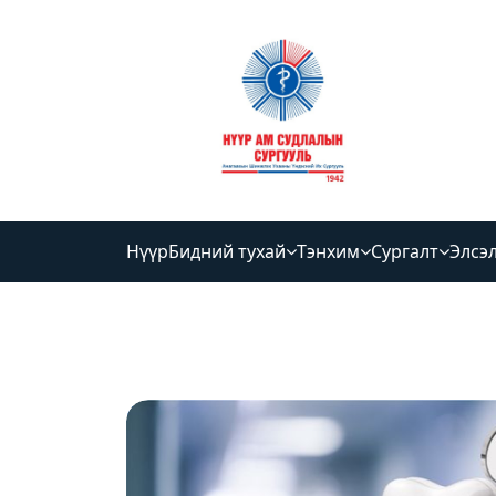
Нүүр
Бидний тухай
Тэнхим
Сургалт
Элсэ
2026-04-30