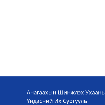
Анагаахын Шинжлэх Ухаан
Үндэсний Их Сургууль