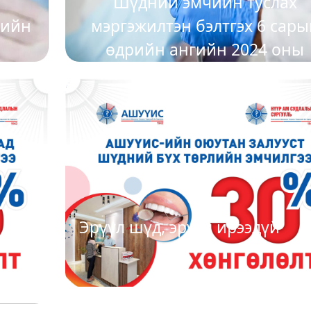
х
Шүдний эмчийн туслах
тийн
мэргэжилтэн бэлтгэх 6 сары
өдрийн ангийн 2024 оны
элсэлтийн бүртгэл эхэллээ
2024-01-23
Эрүүл шүд, эрүүл ирээдүй