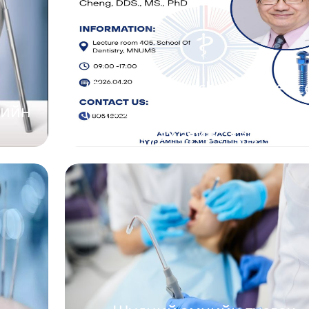
х
“Temporary Anchorage Devic
тийн
(TADs)-ийн эмнэлзүйн хэрэгл
ба анхаарах зүйлс” сэдэвт он
дадлага хосолсон сургалта
2024-03-12
урьж байна