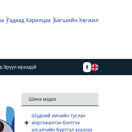
аа
Гадаад Харилцаа
Багшийн Хөгжил
д-Эрүүл ирээдүй
Шинэ мэдээ
Шүдний эмчийн туслах
мэргэжилтэн бэлтгэх
элсэлтийн бүртгэл эхэллээ