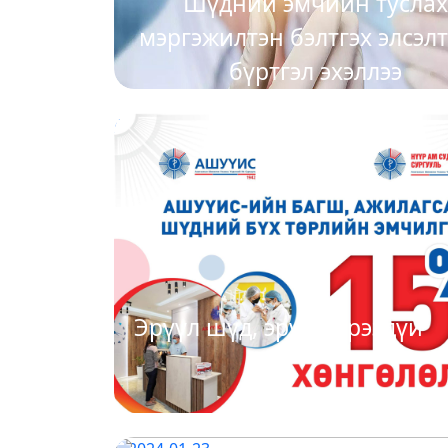
Шүдний эмчийн тусла
мэргэжилтэн бэлтгэх элсэл
бүртгэл эхэллээ
2024-01-23
Эрүүл шүд, эрүүл ирээдүй