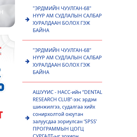
"ЭРДМИЙН ЧУУЛГАН-68"
н
НҮҮР АМ СУДЛАЛЫН САЛБАР
ХУРАЛДААН БОЛОХ ГЭЖ
БАЙНА
"ЭРДМИЙН ЧУУЛГАН-68"
НҮҮР АМ СУДЛАЛЫН САЛБАР
ХУРАЛДААН БОЛОХ ГЭЖ
БАЙНА
АШУҮИС - НАСС-ийн “DENTAL
RESEARCH CLUB”-ээс эрдэм
шинжилгээ, судалгаа хийх
сонирхолтой оюутан
залуусдаа зориулсан ‘SPSS’
ПРОГРАММЫН ЦОГЦ
СУРГАЛТ-ыг зохион