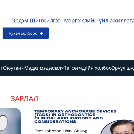
Эрдэм Шинжилгээ
Мэргэжлийн үйл ажиллаг
Чухал холбоос
лт
Оюутан
Мэдээ мэдээлэл
Төгсөгчдийн холбоо
Эрүүл шү
ЗАРЛАЛ
2026-04-13