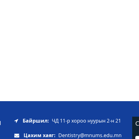
ы
Байршил:
ЧД 11-р хороо нуурын 2-н 21
С
Цахим хаяг:
Dentistry@mnums.edu.mn