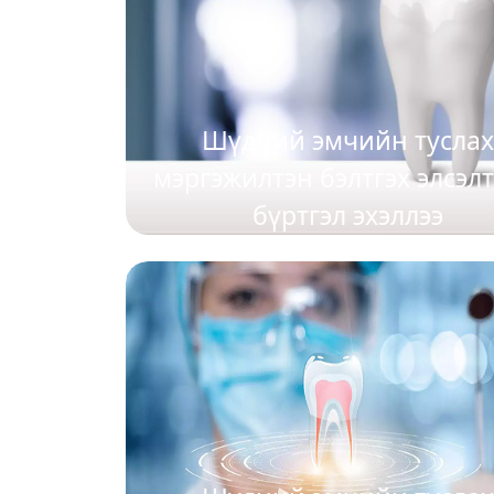
Шүдний эмчийн тусла
мэргэжилтэн бэлтгэх элсэл
бүртгэл эхэллээ
2025-07-08