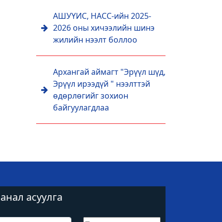
АШУҮИС, НАСС-ийн 2025-
2026 оны хичээлийн шинэ
жилийн нээлт боллоо
Архангай аймагт "Эрүүл шүд,
Эрүүл ирээдүй " нээлттэй
өдөрлөгийг зохион
байгуулагдлаа
анал асуулга